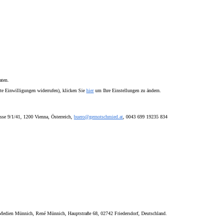
aten.
lte Einwilligungen widerrufen), klicken Sie
hier
um Ihre Einstellungen zu ändern.
sse 9/1/41, 1200 Vienna, Österreich,
buero@gernotschmied.at
, 0043 699 19235 834
ien Münnich, René Münnich, Hauptstraße 68, 02742 Friedersdorf, Deutschland.