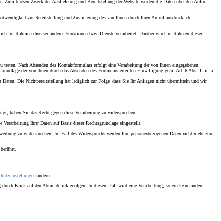
et. Zum bloßen Zweck der Auslieferung und Bereitstellung der Website werden die Daten über den Aufruf
 Notwendigkeit zur Bereitstellung und Auslieferung des von Ihnen durch Ihren Aufruf ausdrücklich
ich im Rahmen diverser anderer Funktionen bzw. Dienste verarbeitet. Darüber wird im Rahmen dieser
zu treten. Nach Absenden des Kontaktformulars erfolgt eine Verarbeitung der von Ihnen eingegebenen
rundlage der von Ihnen durch das Absenden des Formulars erteilten Einwilligung gem. Art. 6 Abs. 1 lit. a
n Daten. Die Nichtbereitstellung hat lediglich zur Folge, dass Sie Ihr Anliegen nicht übermitteln und wir
folgt, haben Sie das Recht gegen diese Verarbeitung zu widersprechen.
 Verarbeitung Ihrer Daten auf Basis dieser Rechtsgrundlage eingestellt.
twerbung zu widersprechen. Im Fall des Widerspruchs werden Ihre personenbezogenen Daten nicht mehr zum
berührt.
chutzeinstellungen
ändern.
 durch Klick auf den Abmeldelink erfolgen. In diesem Fall wird eine Verarbeitung, sofern keine andere
.