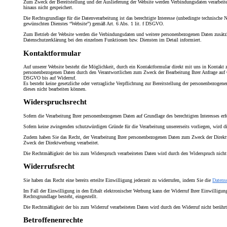
Zum Zweck der Bereitstellung und der Auslieferung der Website werden Verbindungsdaten verarbeit
hinaus nicht gespeichert.
Die Rechtsgrundlage für die Datenverarbeitung ist das berechtigte Interesse (unbedingte technische
gewünschten Dienstes “Website”) gemäß Art. 6 Abs. 1 lit. f DSGVO.
Zum Betrieb der Website werden die Verbindungsdaten und weitere personenbezogenen Daten zusätzl
Datenschutzerklärung bei den einzelnen Funktionen bzw. Diensten im Detail informiert.
Kontaktformular
Auf unserer Website besteht die Möglichkeit, durch ein Kontaktformular direkt mit uns in Kontakt 
personenbezogenen Daten durch den Verantwortlichen zum Zweck der Bearbeitung Ihrer Anfrage auf G
DSGVO bis auf Widerruf.
Es besteht keine gesetzliche oder vertragliche Verpflichtung zur Bereitstellung der personenbezogene
dieses nicht bearbeiten können.
Widerspruchsrecht
Sofern die Verarbeitung Ihrer personenbezogenen Daten auf Grundlage des berechtigten Interesses er
Sofern keine zwingenden schutzwürdigen Gründe für die Verarbeitung unsererseits vorliegen, wird die
Zudem haben Sie das Recht, der Verarbeitung Ihrer personenbezogenen Daten zum Zweck der Direk
Zweck der Direktwerbung verarbeitet.
Die Rechtmäßigkeit der bis zum Widerspruch verarbeiteten Daten wird durch den Widerspruch nicht 
Widerrufsrecht
Sie haben das Recht eine bereits erteilte Einwilligung jederzeit zu widerrufen, indem Sie die
Datens
Im Fall der Einwilligung in den Erhalt elektronischer Werbung kann der Widerruf Ihrer Einwilligung
Rechtsgrundlage besteht, eingestellt.
Die Rechtmäßigkeit der bis zum Widerruf verarbeiteten Daten wird durch den Widerruf nicht berührt
Betroffenenrechte