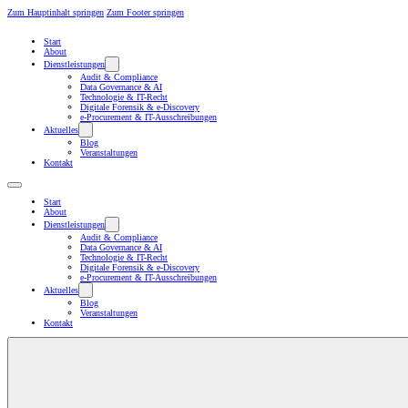
Zum Hauptinhalt springen
Zum Footer springen
Start
About
Dienstleistungen
Audit & Compliance
Data Governance & AI
Technologie & IT-Recht
Digitale Forensik & e-Discovery
e-Procurement & IT-Ausschreibungen
Aktuelles
Blog
Veranstaltungen
Kontakt
Start
About
Dienstleistungen
Audit & Compliance
Data Governance & AI
Technologie & IT-Recht
Digitale Forensik & e-Discovery
e-Procurement & IT-Ausschreibungen
Aktuelles
Blog
Veranstaltungen
Kontakt