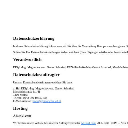
Datenschutzerklärung
In dieser Datenschutzerklärung informieren wir Sie über die Verarbeitung Ihrer personenbezogenen D
Sofern Sie Ihre Datenschutzeinstellungen ändern möchten (Einwilligungen erteilen oder bereits ertei
Verantwortlich
DDipl.-Ing. Mag.rer.soc.oec. Gernot Schmied, IT-Ziviltechnikerbüro Gernot Schmied, Marchfeldstra
Datenschutzbeauftragter
Unseren Datenschutzbeauftragten erreichen Sie unter:
z. Hd. DDipl.-Ing. Mag.rer.soc.oec. Gernot Schmied,
Marchfeldstrasse 9/1/41
1200 Vienna
Telefon: 0043 699 19235 834
E-Mail-Adresse:
buero@gernotschmied.at
Hosting
All-inkl.com
Wir hosten unsere Website bei unserem Auftragsverarbeiter
All-inkl.com
, ALL-INKL.COM – Neue Med